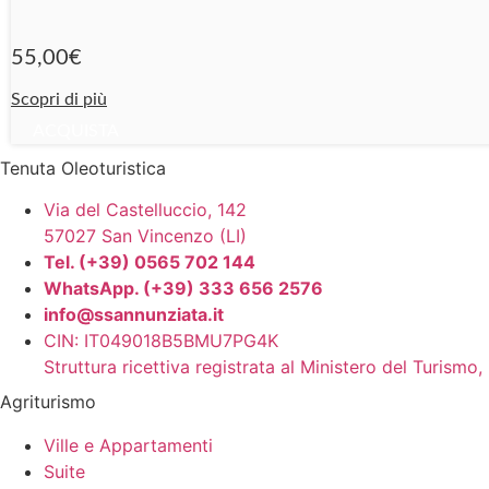
55,00
€
Scopri di più
ACQUISTA
Tenuta Oleoturistica
Via del Castelluccio, 142
57027 San Vincenzo (LI)
Tel. (+39) 0565 702 144
WhatsApp. (+39) 333 656 2576
info@ssannunziata.it
CIN: IT049018B5BMU7PG4K
Struttura ricettiva registrata al Ministero del Turism
Agriturismo
Ville e Appartamenti
Suite