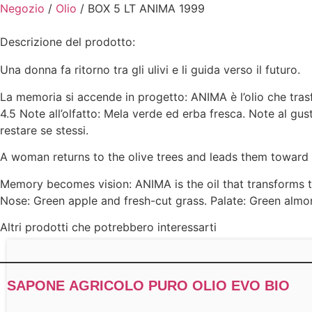
1857
Negozio
/
Olio
/ BOX 5 LT ANIMA 1999
quantità
Descrizione del prodotto:
Una donna fa ritorno tra gli ulivi e li guida verso il futuro.
La memoria si accende in progetto: ANIMA è l’olio che trasf
4.5 Note all’olfatto: Mela verde ed erba fresca. Note al gus
restare se stessi.
A woman returns to the olive trees and leads them toward 
Memory becomes vision: ANIMA is the oil that transforms the
Nose: Green apple and fresh-cut grass. Palate: Green almo
Altri prodotti che potrebbero interessarti
SAPONE AGRICOLO PURO OLIO EVO BIO