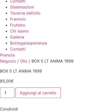
Contatti
Sistemazioni
Taverna dell’olio
Frantoio
Frutteto
Chi siamo
Galleria
Bottega/esperienze
Contatti
Prenota
Negozio
/
Olio
/ BOX 5 LT ANIMA 1999
BOX 5 LT ANIMA 1999
85,00
€
Bottiglia
Aggiungi al carrello
lt
0,5
Extravergine
bio
Condividi
AURORA