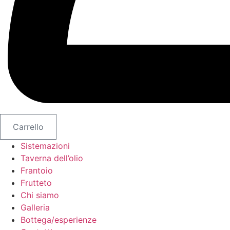
Carrello
Sistemazioni
Taverna dell’olio
Frantoio
Frutteto
Chi siamo
Galleria
Bottega/esperienze