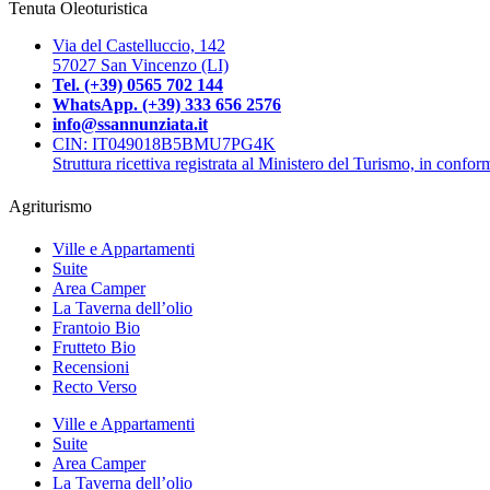
Tenuta Oleoturistica
Via del Castelluccio, 142
57027 San Vincenzo (LI)
Tel. (+39) 0565 702 144
WhatsApp. (+39) 333 656 2576
info@ssannunziata.it
CIN: IT049018B5BMU7PG4K
Struttura ricettiva registrata al Ministero del Turismo, in conf
Agriturismo
Ville e Appartamenti
Suite
Area Camper
La Taverna dell’olio
Frantoio Bio
Frutteto Bio
Recensioni
Recto Verso
Ville e Appartamenti
Suite
Area Camper
La Taverna dell’olio