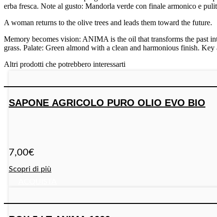
erba fresca. Note al gusto: Mandorla verde con finale armonico e pulito
A woman returns to the olive trees and leads them toward the future.
Memory becomes vision: ANIMA is the oil that transforms the past into
grass. Palate: Green almond with a clean and harmonious finish. Key
Altri prodotti che potrebbero interessarti
SAPONE AGRICOLO PURO OLIO EVO BIO
7,00
€
Scopri di più
ACQUISTA