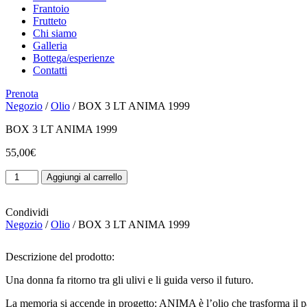
Frantoio
Frutteto
Chi siamo
Galleria
Bottega/esperienze
Contatti
Prenota
Negozio
/
Olio
/ BOX 3 LT ANIMA 1999
BOX 3 LT ANIMA 1999
55,00
€
BOX
Aggiungi al carrello
5
LT
ANIMA
Condividi
1999
Negozio
/
Olio
/ BOX 3 LT ANIMA 1999
quantità
Descrizione del prodotto:
Una donna fa ritorno tra gli ulivi e li guida verso il futuro.
La memoria si accende in progetto: ANIMA è l’olio che trasforma il pas