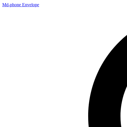
Vai
Md-phone
Envelope
al
contenuto