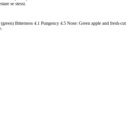
tare se stessi.
0 (green) Bitterness 4.1 Pungency 4.5 Nose: Green apple and fresh-cut
e.