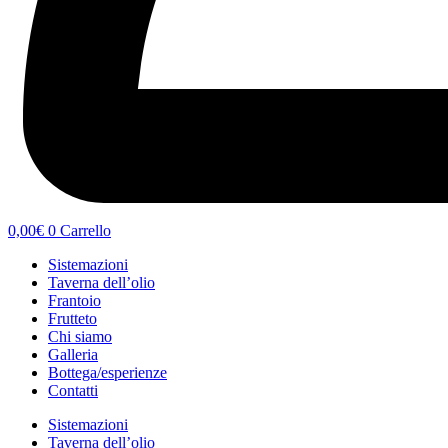
0,00
€
0
Carrello
Sistemazioni
Taverna dell’olio
Frantoio
Frutteto
Chi siamo
Galleria
Bottega/esperienze
Contatti
Sistemazioni
Taverna dell’olio