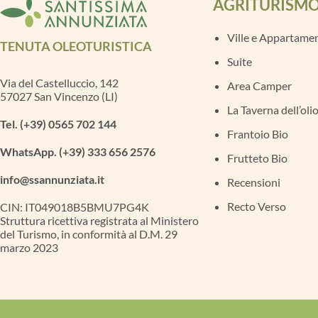
AGRITURISM
Ville e Appartamen
TENUTA OLEOTURISTICA
Suite
Via del Castelluccio, 142
Area Camper
57027 San Vincenzo (LI)
La Taverna dell’oli
Tel. (+39) 0565 702 144
Frantoio Bio
WhatsApp. (+39) 333 656 2576
Frutteto Bio
info@ssannunziata.it
Recensioni
Recto Verso
CIN: IT049018B5BMU7PG4K
Struttura ricettiva registrata al Ministero
del Turismo, in conformità al D.M. 29
marzo 2023