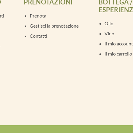
O
PRENOTAZIONI
BOTTEGA /
ESPERIEN
ti
Prenota
Olio
Gestisci la prenotazione
Vino
Contatti
Il mio account
o
Il mio carrello