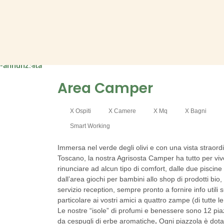
Area Camper
X Ospiti
X Camere
X Mq
X Bagni
Smart Working
Immersa nel verde degli olivi e con una vista straordi
Toscano, la nostra Agrisosta Camper ha tutto per viv
rinunciare ad alcun tipo di comfort, dalle due piscine 
dall’area giochi per bambini allo shop di prodotti bio
servizio reception, sempre pronto a fornire info utili su
particolare ai vostri amici a quattro zampe (di tutte 
Le nostre “isole” di profumi e benessere sono
12 pia
da cespugli di erbe aromatiche
.
Ogni piazzola è dotat