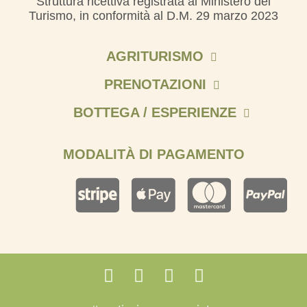
Struttura ricettiva registrata al Ministero del
Turismo, in conformità al D.M. 29 marzo 2023
AGRITURISMO
PRENOTAZIONI
Ville e Appartamenti
BOTTEGA / ESPERIENZE
Suite
Prenota
Area Camper
Gestisci la prenotazione
Olio
MODALITÀ DI PAGAMENTO
La Taverna dell’olio
Contatti
Vino
Frantoio Bio
Il mio account
Frutteto Bio
Il mio carrello
Recensioni
Recto Verso